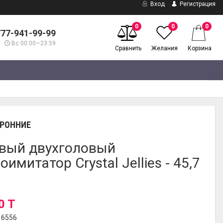
Вход
Регистрация
0
0
0
777-941-99-99
Вс 00:00—23:59
Сравнить
Желания
Корзина
РОННИЕ
вый двухголовый
имитатор Crystal Jellies - 45,7
0 T
16556