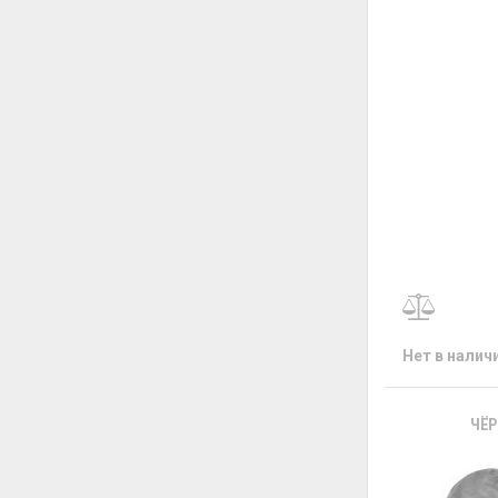
Нет в налич
ЧЁР