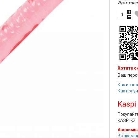
Этот това
Хотите с
Ваш перс
Как испол
Как полу
Kaspi
Покупайт
KASPI.KZ
Анонимна
В каком в