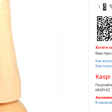
Хотите с
Ваш перс
Как испол
Как полу
Kaspi
Покупайт
KASPI.KZ
Анонимна
В каком в