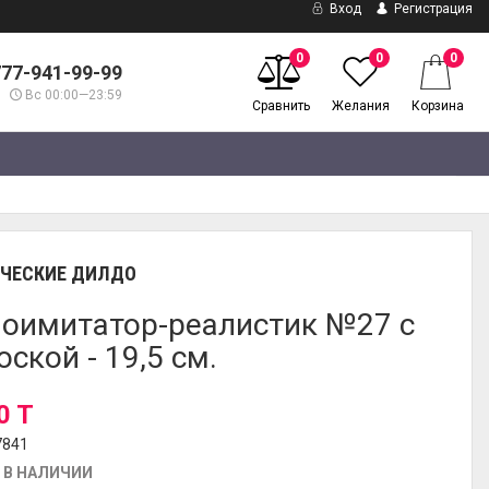
Вход
Регистрация
0
0
0
777-941-99-99
Вс 00:00—23:59
Сравнить
Желания
Корзина
ЧЕСКИЕ ДИЛДО
оимитатор-реалистик №27 с
оской - 19,5 см.
0 T
7841
 В НАЛИЧИИ