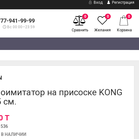
Вход
Регистрация
0
0
0
777-941-99-99
Вс 00:00—23:59
Сравнить
Желания
Корзина
Ы
оимитатор на присоске KONG
5 см.
0 T
1536
 В НАЛИЧИИ