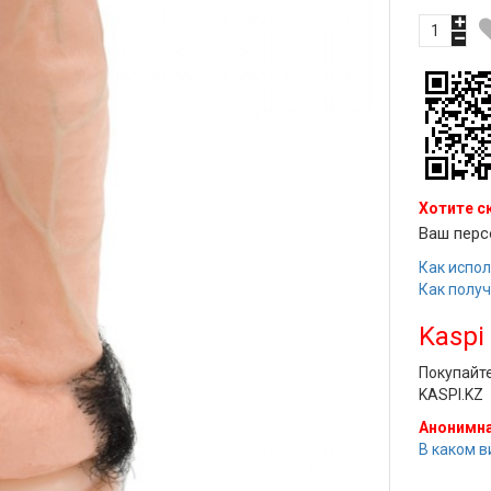
Хотите с
Ваш перс
Как испол
Как полу
Kaspi
Покупайт
KASPI.KZ
Анонимна
В каком в