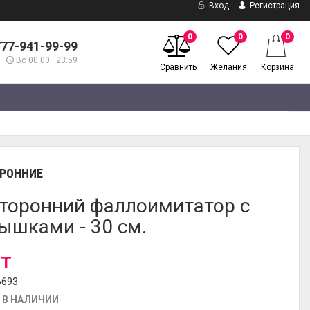
Вход
Регистрация
0
0
0
777-941-99-99
Вс 00:00—23:59
Сравнить
Желания
Корзина
РОННИЕ
торонний фаллоимитатор с
ышками - 30 см.
 T
6693
 В НАЛИЧИИ