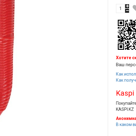
Хотите с
Ваш перс
Как испол
Как полу
Kaspi
Покупайт
KASPI.KZ
Анонимна
В каком в