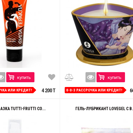
купить
купить
4 200 T
6
ОЧКА ИЛИ КРЕДИТ!
0-0-3 РАССРОЧКА ИЛИ КРЕДИТ!
АЗКА TUTTI-FRUTTI СО...
ГЕЛЬ-ЛУБРИКАНТ LOVEGEL C В.