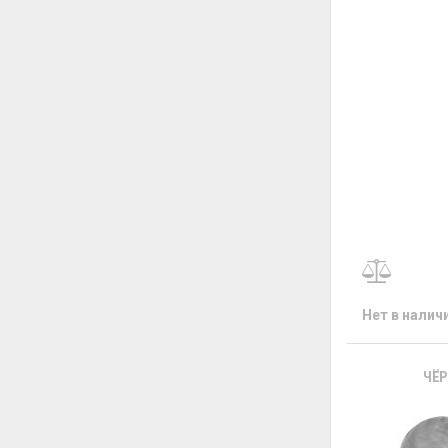
Нет в налич
ЧЁР