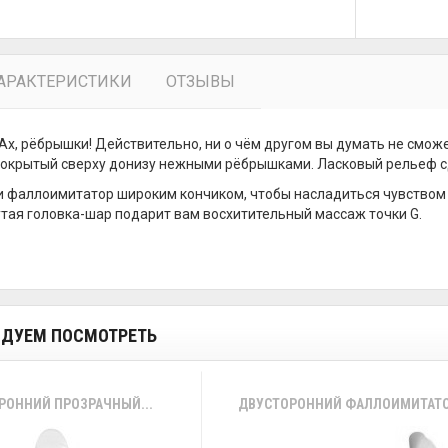
АРАКТЕРИСТИКИ
ОТЗЫВЫ
 Ах, рёбрышки! Действительно, ни о чём другом вы думать не смож
покрытый сверху донизу нежными рёбрышками. Ласковый рельеф с
 фаллоимитатор широким кончиком, чтобы насладиться чувством н
утая головка-шар подарит вам восхитительный массаж точки G.
ДУЕМ ПОСМОТРЕТЬ
РОННИЙ ПРОЗРАЧНЫЙ...
ДВУСТОРОННИЙ ФАЛЛОИМИТАТОР