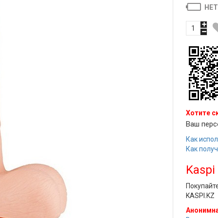
НЕТ
Хотите с
Ваш перс
Как испол
Как полу
Kaspi
Покупайт
KASPI.KZ
Анонимна