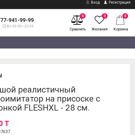
Вход
Регистрация
0
0
0
777-941-99-99
Вс 00:00—23:59
Сравнить
Желания
Корзина
Ы
шой реалистичный
оимитатор на присоске с
нкой FLESHXL - 28 см.
0 T
37637