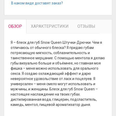
В каком виде доставят заказ?
ОБЗОР
ХАРАКТЕРИСТИКИ
ОТЗЫВЫ
Я – блеск для губ Snow Queen Штучки-Дрючки. Чем я
отличаюсь от обычного блеска? Я придаю губам
потрясающую мягкость, соблазнительность и
таинственное мерцание. С помощью ментола я делаю
губы визуально больше и объёмнее, но главная моя
фишка – меня можно использовать для орального
секса. Я создаю охлаждающий эффект и дарю
невероятное удовольствие от ласк и поцелуев. Я
универсален – меня смело могут использовать и
мужчины, и женщины. Блеск для губ Snow Queen –
настоящее наслаждение на твоих губах.
дистилированная вода, глицерин, подсластитель,
камедь, ментол, пищевой ароматизатор дыня.