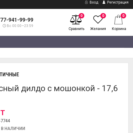
Вход
Регистрация
0
0
0
777-941-99-99
Вс 00:00—23:59
Сравнить
Желания
Корзина
ТИЧНЫЕ
сный дилдо с мошонкой - 17,6
 T
47744
 В НАЛИЧИИ