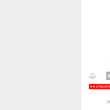
0-0-3 РАССР
Э