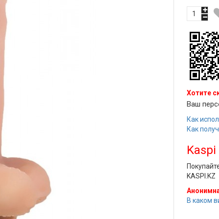
Хотите с
Ваш перс
Как испол
Как полу
Kaspi
Покупайт
KASPI.KZ
Анонимна
В каком в