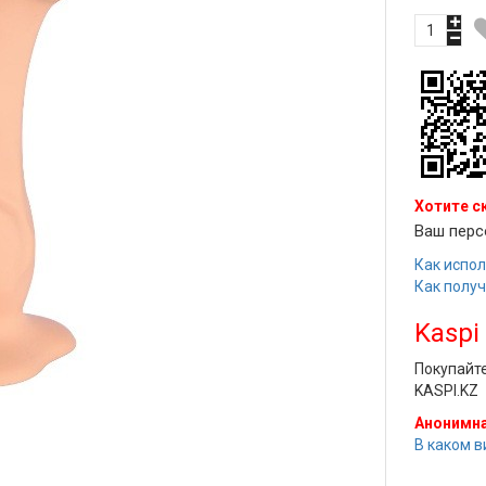
Хотите с
Ваш перс
Как испол
Как полу
Kaspi
Покупайт
KASPI.KZ
Анонимна
В каком в