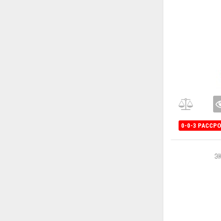
0-0-3 РАССР
Э