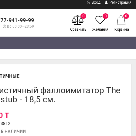
Вход
Регистрация
0
0
0
777-941-99-99
Вс 00:00—23:59
Сравнить
Желания
Корзина
ТИЧНЫЕ
истичный фаллоимитатор The
stub - 18,5 см.
0 T
33812
 В НАЛИЧИИ