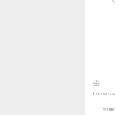
Э
Нет в налич
РЕАЛИС