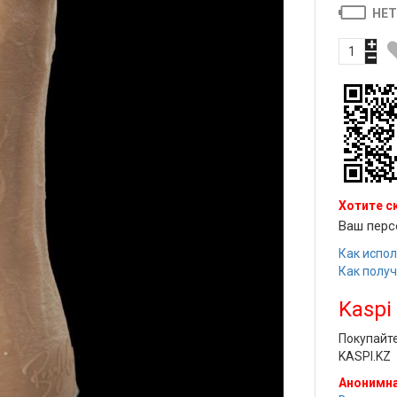
НЕТ
Хотите с
Ваш перс
Как испол
Как полу
Kaspi
Покупайт
KASPI.KZ
Анонимна