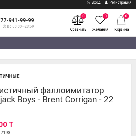
Вход
Регистрация
0
0
0
777-941-99-99
Вс 00:00—23:59
Сравнить
Желания
Корзина
ТИЧНЫЕ
истичный фаллоимитатор
jack Boys - Brent Corrigan - 22
00 T
17193