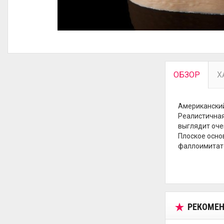
ОБЗОР
Х
Американский 
Реалистичная
выглядит оче
Плоское осно
фаллоимитато
РЕКОМЕН