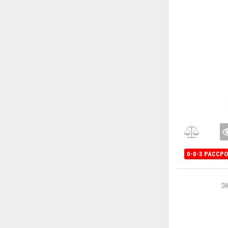
0-0-3 РАССР
Э