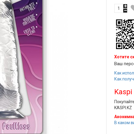
Хотите с
Ваш перс
Как испол
Как полу
Kaspi
Покупайт
KASPI.KZ
Анонимна
В каком в