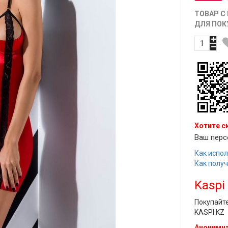
ТОВАР С
ДЛЯ ПОК
Хотите с
Ваш перс
Как испол
Как полу
Kaspi
Покупайт
KASPI.KZ
Анонимна