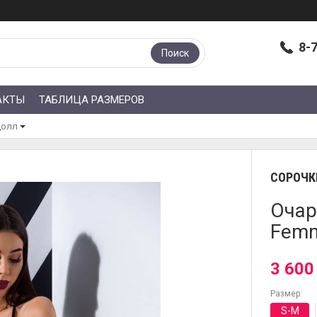
8-
Поиск
АКТЫ
ТАБЛИЦА РАЗМЕРОВ
долл
СОРОЧК
Очар
Femm
3 600
Размер:
S-M