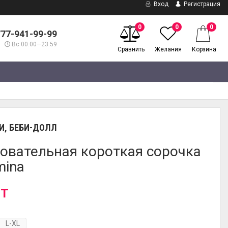
Вход
Регистрация
0
0
0
777-941-99-99
Вс 00:00—23:59
Сравнить
Желания
Корзина
И, БЕБИ-ДОЛЛ
овательная короткая сорочка
ina
 T
L-XL