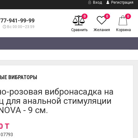
Вход
Регистрация
0
0
0
777-941-99-99
Вс 00:00—23:59
Сравнить
Желания
Корзина
ЫЕ ВИБРАТОРЫ
о-розовая вибронасадка на
ц для анальной стимуляции
NOVA - 9 см.
0 T
107793