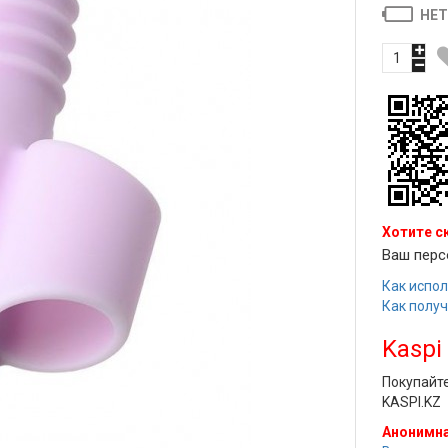
НЕТ
Хотите с
Ваш перс
Как испол
Как полу
Kaspi
Покупайт
KASPI.KZ
Анонимна