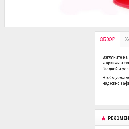
ОБЗОР
Х
Взгляните на
жаркими и та
Гладкий и рел
Чтобы усестьс
надежно зафи
РЕКОМЕН