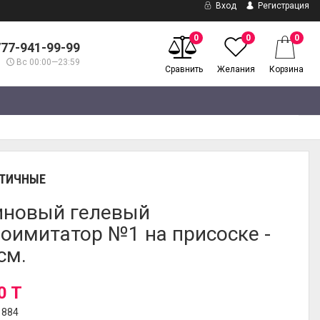
Вход
Регистрация
0
0
0
777-941-99-99
Вс 00:00—23:59
Сравнить
Желания
Корзина
ТИЧНЫЕ
новый гелевый
оимитатор №1 на присоске -
см.
0 T
1884