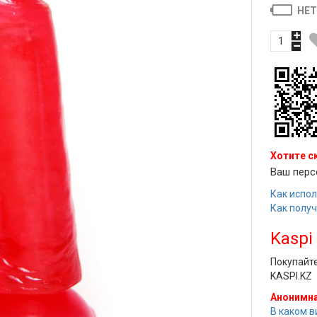
НЕТ
Хотите с
Ваш перс
Как испол
Как полу
Kaspi
Покупайт
KASPI.KZ
Анонимна
В каком в