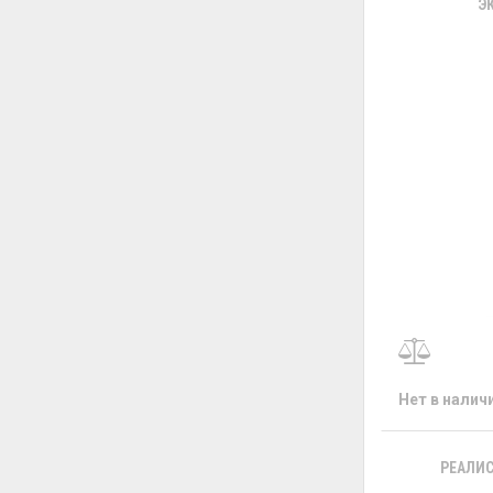
Э
Нет в налич
РЕАЛИС