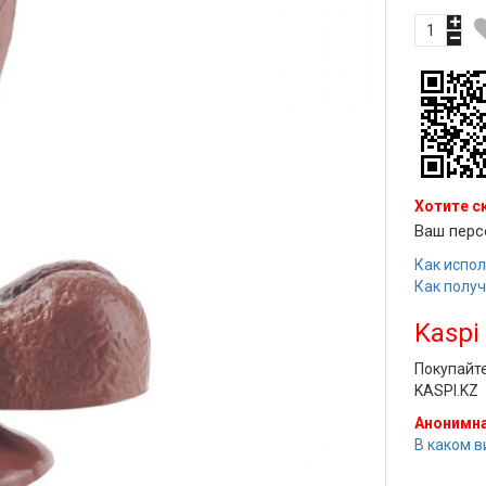
Хотите с
Ваш перс
Как испол
Как полу
Kaspi
Покупайт
KASPI.KZ
Анонимна
В каком в