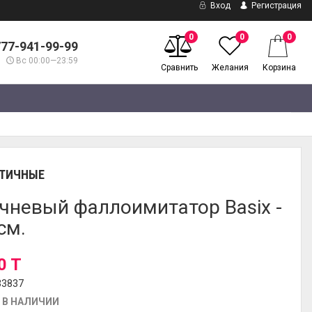
Вход
Регистрация
0
0
0
777-941-99-99
Вс 00:00—23:59
Сравнить
Желания
Корзина
ТИЧНЫЕ
чневый фаллоимитатор Basix -
см.
0 T
33837
 В НАЛИЧИИ