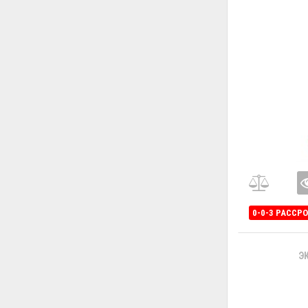
0-0-3 РАССР
Э