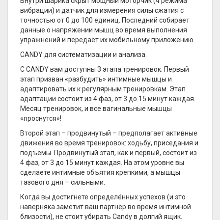
Внутри шарика скрыт мощный моторчик (4 режима
вибрации) и датчик для измерения силы сжатия с
точностью от 0 до 100 единиц. Последний собирает
данные о напряжении мышц во время выполнения
упражнений и передаёт их мобильному приложению
CANDY для систематизации и анализа.
С CANDY вам доступны 3 этапа тренировок. Первый
этап призван «разбудить» интимные мышцы и
адаптировать их к регулярным тренировкам. Этап
адаптации состоит из 4 фаз, от 3 до 15 минут каждая.
Месяц тренировок, и все вагинальные мышцы
«проснутся»!
Второй этап – продвинутый – предполагает активные
движения во время тренировок: ходьбу, приседания и
подъемы. Продвинутый этап, как и первый, состоит из
4 фаз, от 3 до 15 минут каждая. На этом уровне вы
сделаете интимные объятия крепкими, а мышцы
тазового дня – сильными.
Когда вы достигнете определённых успехов (и это
наверняка заметит ваш партнёр во время интимной
близости), не стоит убирать Candy в долгий ящик.