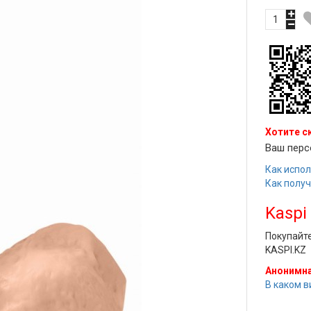
Хотите с
Ваш перс
Как испол
Как полу
Kaspi
Покупайт
KASPI.KZ
Анонимна
В каком в