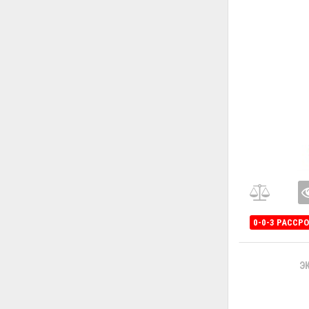
0-0-3 РАССР
Э