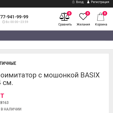
Вход
Регистрация
0
0
0
777-941-99-99
Вс 00:00—23:59
Сравнить
Желания
Корзина
ТИЧНЫЕ
оимитатор с мошонкой BASIX
4 см.
 T
28163
 В НАЛИЧИИ