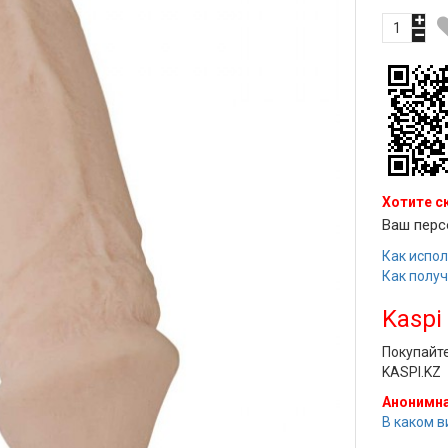
Хотите с
Ваш перс
Как испол
Как полу
Kaspi
Покупайт
KASPI.KZ
Анонимна
В каком в