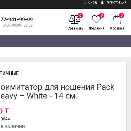
Вход
Регистрация
0
0
0
777-941-99-99
Вс 00:00—23:59
Сравнить
Желания
Корзина
ТИЧНЫЕ
оимитатор для ношения Pack
Heavy – White - 14 см.
0 T
30644
 В НАЛИЧИИ