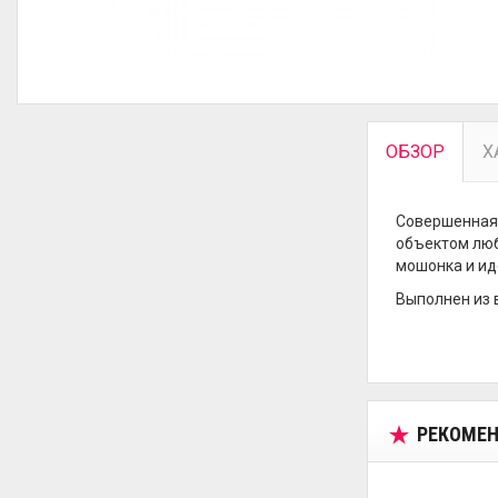
ОБЗОР
Х
Совершенная 
объектом люб
мошонка и ид
Выполнен из 
РЕКОМЕН