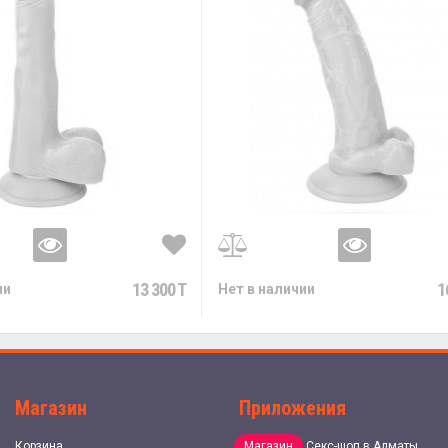
13 300 T
1
ии
Нет в наличии
Магазин
Приложения
Корзина
Магазин
Секс-шоп в Алматы