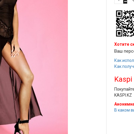
Хотите с
Ваш перс
Как испол
Как полу
Kaspi
Покупайт
KASPI.KZ
Анонимна
В каком в