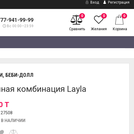
Вход
Регистрация
0
0
0
777-941-99-99
Вс 00:00—23:59
Сравнить
Желания
Корзина
И, БЕБИ-ДОЛЛ
ная комбинация Layla
0 T
127508
 В НАЛИЧИИ